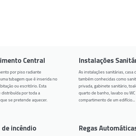
imento Central
Instalações Sanitá
ento por piso radiante
As instalações sanitárias, casa
numa tubagem que é inserida no
também conhecidas como sanitá
bitação ou escritório. Esta
privada, gabinete sanitário, toal
distribuída por toda a
quarto de banho, lavabo ou WC
e que se pretende aquecer.
compartimento de um edifício...
 de incêndio
Regas Automática