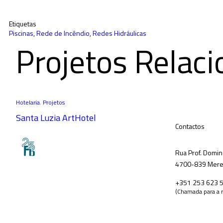
Etiquetas
Piscinas
,
Rede de Incêndio
,
Redes Hidráulicas
Projetos Relac
Hotelaria
,
Projetos
Santa Luzia ArtHotel
Contactos
Rua Prof. Domin
4700-839 Merel
+351 253 623 
(Chamada para a r