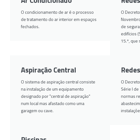
Ar Condicionado
Redes
O condicionamento de ar é o processo
O Decreto
de tratamento do ar interior em espaços
Novembro,
fechados.
de segura
edifícios 
15.º, que 
Aspiração Central
Redes
O sistema de aspiração central consiste
O Decreto-
na instalação de um equipamento
Série I d
designado por "central de aspiração"
normas rel
num local mas afastado como uma
abastecim
garagem ou cave.
instalaçõe
Piscinas