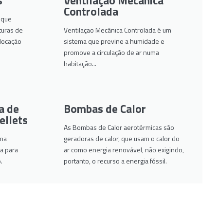
s
Ventilação Mecânica
Controlada
 que
turas de
Ventilação Mecânica Controlada é um
olocação
sistema que previne a humidade e
promove a circulação de ar numa
habitação...
a de
Bombas de Calor
ellets
As Bombas de Calor aerotérmicas são
uma
geradoras de calor, que usam o calor do
a para
ar como energia renovável, não exigindo,
.
portanto, o recurso a energia fóssil.