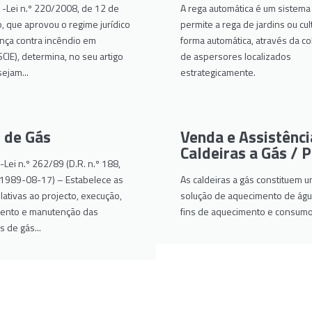
 -Lei n.º 220/2008, de 12 de
A rega automática é um sistema
 que aprovou o regime jurídico
permite a rega de jardins ou cul
nça contra incêndio em
forma automática, através da c
(SCIE), determina, no seu artigo
de aspersores localizados
sejam...
estrategicamente.
 de Gás
Venda e Assistênci
Caldeiras a Gás / P
Lei n.º 262/89 (D.R. n.º 188,
e 1989-08-17) – Estabelece as
As caldeiras a gás constituem 
ativas ao projecto, execução,
solução de aquecimento de águ
ento e manutenção das
fins de aquecimento e consumo
s de gás...