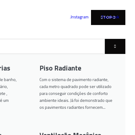
.Instagram
.Facebook
TOPO
rias
Piso Radiante
 de banho,
Com o sistema de pavimento radiante,
rio,
cada metro quadrado pode ser utilizado
ete ,
para conseguir condições de conforto
 é um
ambiente ideais. Já foi demonstrado que
os pavimentos radiantes fornecem...