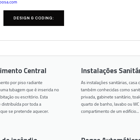
rbosa.com
DESIGN & CODING:
imento Central
Instalações Sanitá
ento por piso radiante
As instalações sanitárias, casa
numa tubagem que é inserida no
também conhecidas como sanitá
bitação ou escritório. Esta
privada, gabinete sanitário, toal
distribuída por toda a
quarto de banho, lavabo ou WC
e que se pretende aquecer.
compartimento de um edifício...