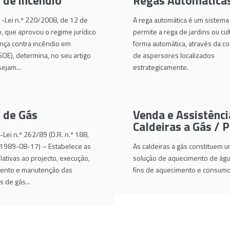
 de incêndio
Regas Automática
 -Lei n.º 220/2008, de 12 de
A rega automática é um sistema
 que aprovou o regime jurídico
permite a rega de jardins ou cul
nça contra incêndio em
forma automática, através da c
(SCIE), determina, no seu artigo
de aspersores localizados
sejam...
estrategicamente.
 de Gás
Venda e Assistênci
Caldeiras a Gás / P
Lei n.º 262/89 (D.R. n.º 188,
e 1989-08-17) – Estabelece as
As caldeiras a gás constituem 
ativas ao projecto, execução,
solução de aquecimento de águ
ento e manutenção das
fins de aquecimento e consumo
s de gás...