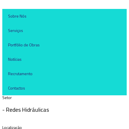
Sobre Nós
Serviços
Portfólio de Obras
Notícias
Recrutamento
Contactos
Setor
- Redes Hidráulicas
Localização