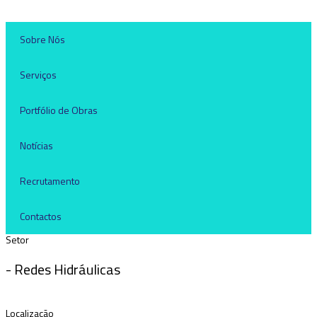
Sobre Nós
Serviços
Portfólio de Obras
Notícias
Recrutamento
Contactos
Setor
- Redes Hidráulicas
Localização