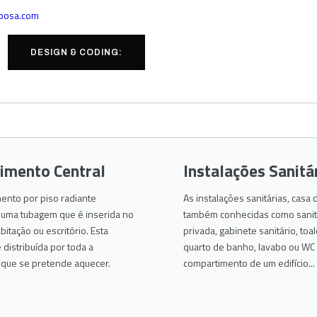
rbosa.com
DESIGN & CODING:
imento Central
Instalações Sanitá
ento por piso radiante
As instalações sanitárias, casa
numa tubagem que é inserida no
também conhecidas como sanitá
bitação ou escritório. Esta
privada, gabinete sanitário, toal
distribuída por toda a
quarto de banho, lavabo ou WC
e que se pretende aquecer.
compartimento de um edifício...