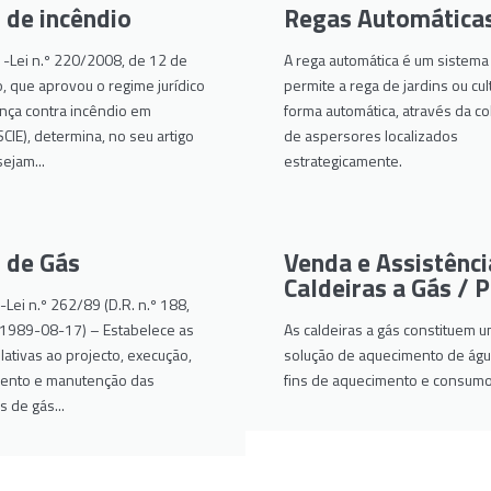
 de incêndio
Regas Automática
 -Lei n.º 220/2008, de 12 de
A rega automática é um sistema
 que aprovou o regime jurídico
permite a rega de jardins ou cul
nça contra incêndio em
forma automática, através da c
(SCIE), determina, no seu artigo
de aspersores localizados
sejam...
estrategicamente.
 de Gás
Venda e Assistênci
Caldeiras a Gás / P
Lei n.º 262/89 (D.R. n.º 188,
e 1989-08-17) – Estabelece as
As caldeiras a gás constituem 
ativas ao projecto, execução,
solução de aquecimento de águ
ento e manutenção das
fins de aquecimento e consumo
s de gás...