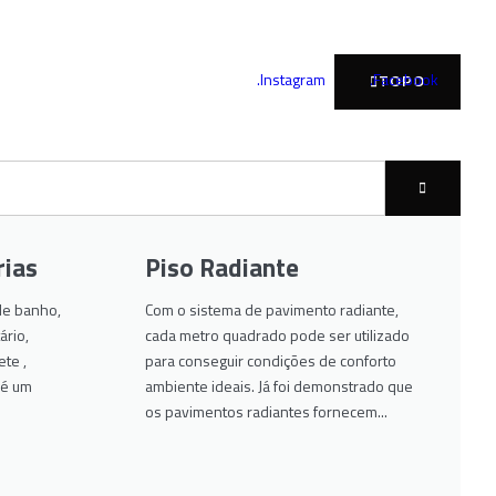
.Instagram
.Facebook
TOPO
rias
Piso Radiante
 de banho,
Com o sistema de pavimento radiante,
rio,
cada metro quadrado pode ser utilizado
ete ,
para conseguir condições de conforto
 é um
ambiente ideais. Já foi demonstrado que
os pavimentos radiantes fornecem...