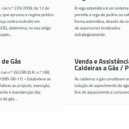
 -Lei n.º 220/2008, de 12 de
A rega automática é um sistema
 que aprovou o regime jurídico
permite a rega de jardins ou cul
nça contra incêndio em
forma automática, através da c
(SCIE), determina, no seu artigo
de aspersores localizados
sejam...
estrategicamente.
 de Gás
Venda e Assistênci
Caldeiras a Gás / P
Lei n.º 262/89 (D.R. n.º 188,
e 1989-08-17) – Estabelece as
As caldeiras a gás constituem 
ativas ao projecto, execução,
solução de aquecimento de águ
ento e manutenção das
fins de aquecimento e consumo
s de gás...